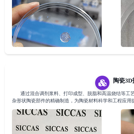
陶瓷3D
通过混合调剂浆料、打印成型、脱脂和高温烧结等工艺
杂形状陶瓷部件的精确制造，为陶瓷材料科学和工程应用